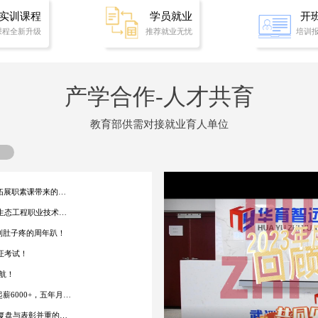
实训课程
学员就业
开
课程全新升级
推荐就业无忧
培训
产学合作-人才共育
教育部供需对接就业育人单位
【校企合作&生态校区】从“我”到“我们”：一堂户外拓展职素课带来的成长蜕变
【校企合作＆生态校区】产教融合，探秘网安 | 湖北生态工程职业技术学院人工智能学院师生走进国家网安基地
到肚子疼的周年趴！
认证考试！
航！
产教融合结硕果：149人获H3CIE专家认证，毕业生起薪6000+，五年月入过万
【校企合作&商贸校区】学期耕耘，成长有迹｜一场复盘与表彰并重的期末总结