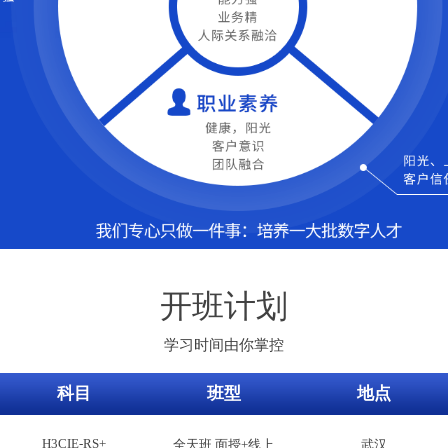
开班计划
学习时间由你掌控
科目
班型
地点
H3CIE-RS+
全天班 面授+线上
武汉
H3CIE-Cloud
全天班 面授+线上
武汉