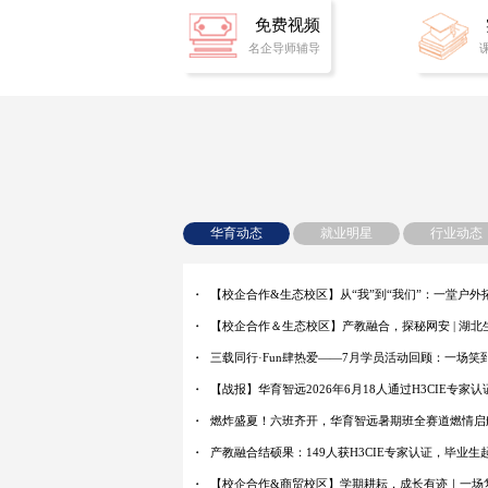
免费视频
名企导师辅导
华育动态
就业明星
行业动态
三载同行·Fun肆热爱——7月学员活动回顾：一场笑
【战报】华育智远2026年6月18人通过H3CIE专家
燃炸盛夏！六班齐开，华育智远暑期班全赛道燃情启