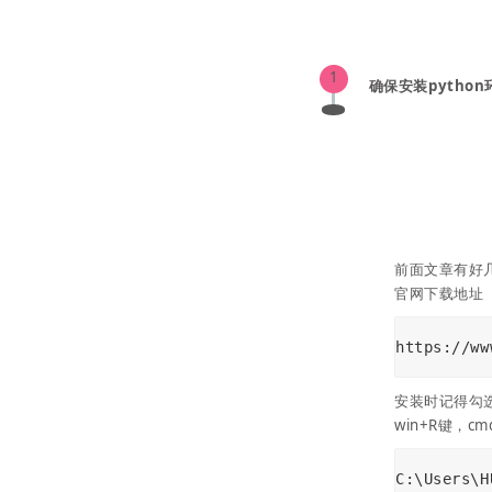
1
确保安装python
前面文章有好几
官网下载地址
https://ww
安装时记得勾选“A
win+R键，
C:\Users\H