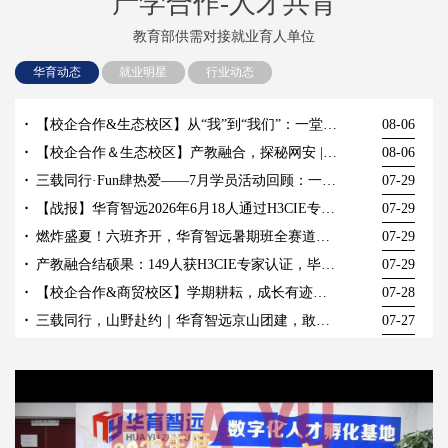
产学合作-人才共育
教育部供需对接就业育人单位
华育动态
就业明星
行业动态
【校企合作&生态校区】从“我”到“我们”：一堂户外拓展职素课带来的成长蜕变
08-06
【校企合作＆生态校区】产教融合，探秘网安 | 湖北生态工程职业技术学院人工智能学院师生走进国家网安基地
08-06
三载同行·Fun肆热爱——7月学员活动回顾：一场笑到肚子疼的周年趴！
07-29
【战报】华育智远2026年6月18人通过H3CIE专家认证考试！
07-29
燃炸盛夏！六班齐开，华育智远暑期班全赛道燃情启航！
07-29
产教融合结硕果：149人获H3CIE专家认证，毕业生起薪6000+，五年月入过万
07-29
【校企合作&商贸校区】学期耕耘，成长有迹｜一场复盘与表彰并重的期末总结
07-28
三载同行，山野赴约｜华育智远京山团建，敢拼亦会玩，共赴新征程
07-27