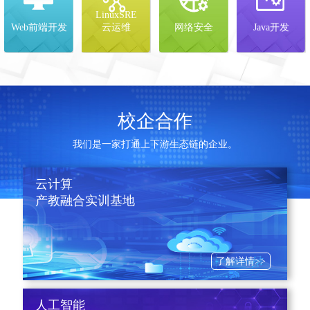
LinuxSRE
Web前端开发
云运维
网络安全
Java开发
校企合作
我们是一家打通上下游生态链的企业。
云计算
产教融合实训基地
了解详情>>
人工智能