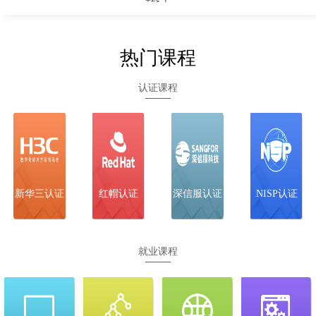
12-17
H3CIE-
全天班 面授
武汉
立即预约
Security
+线上
热门课程
12-23
SCSE（技服/
全天班 面授
武汉
立即预约
安服）
+线上
认证课程
12-22
SCCE-C
全天班 面授
武汉
立即预约
+线上
新华三认证
红帽认证
深信服认证
NISP认证
就业课程