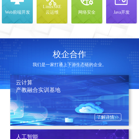
LinuxSRE
Web前端开发
云运维
网络安全
Java开发
校企合作
我们是一家打通上下游生态链的企业。
云计算
产教融合实训基地
了解详情>>
人工智能