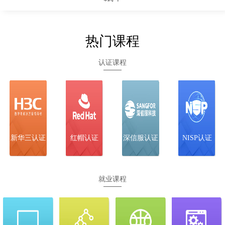
12-17
H3CIE-
全天班 面授
武汉
立即预约
Security
+线上
热门课程
12-23
SCSE（技服/
全天班 面授
武汉
立即预约
安服）
+线上
认证课程
12-22
SCCE-C
全天班 面授
武汉
立即预约
+线上
新华三认证
红帽认证
深信服认证
NISP认证
就业课程