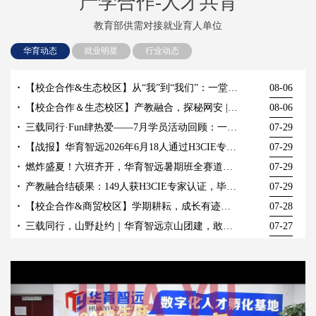
产学合作-人才共育
教育部供需对接就业育人单位
华育动态
就业明星
行业动态
【校企合作&生态校区】从“我”到“我们”：一堂户外拓展职素课带来的成长蜕变
08-06
【校企合作＆生态校区】产教融合，探秘网安 | 湖北生态工程职业技术学院人工智能学院师生走进国家网安基地
08-06
三载同行·Fun肆热爱——7月学员活动回顾：一场笑到肚子疼的周年趴！
07-29
【战报】华育智远2026年6月18人通过H3CIE专家认证考试！
07-29
燃炸盛夏！六班齐开，华育智远暑期班全赛道燃情启航！
07-29
产教融合结硕果：149人获H3CIE专家认证，毕业生起薪6000+，五年月入过万
07-29
【校企合作&商贸校区】学期耕耘，成长有迹｜一场复盘与表彰并重的期末总结
07-28
三载同行，山野赴约｜华育智远京山团建，敢拼亦会玩，共赴新征程
07-27