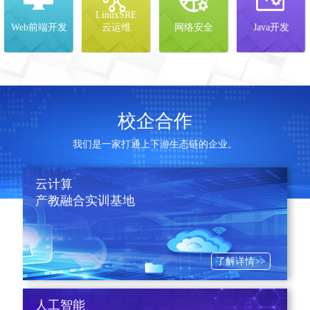
LinuxSRE
Web前端开发
云运维
网络安全
Java开发
校企合作
我们是一家打通上下游生态链的企业。
云计算
产教融合实训基地
了解详情>>
人工智能