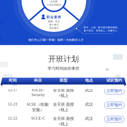
12-19
H3CIE-RS+
全天班 面授
武汉
立即预约
+线上
开班计划
12-16
H3CIE-Cloud
全天班 面授
武汉
立即预约
学习时间由你掌控
+线上
12-17
H3CIE-
全天班 面授
武汉
立即预约
时间
科目
班型
地点
试听预约
Security
+线上
12-23
SCSE（技服/
全天班 面授
武汉
立即预约
安服）
+线上
12-22
SCCE-C
全天班 面授
武汉
立即预约
+线上
12-19
H3CIE-RS+
全天班 面授
武汉
立即预约
+线上