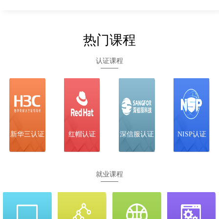
12-16
H3CIE-Cloud
全天班 面授
武汉
立即预约
+线上
热门课程
12-17
H3CIE-
全天班 面授
武汉
立即预约
Security
+线上
认证课程
12-23
SCSE（技服/
全天班 面授
武汉
立即预约
安服）
+线上
12-22
SCCE-C
全天班 面授
武汉
立即预约
+线上
新华三认证
红帽认证
深信服认证
NISP认证
就业课程