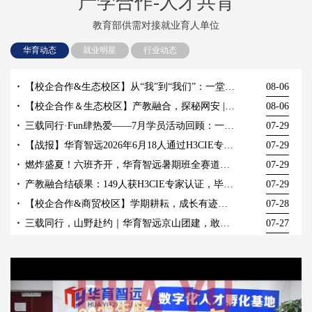
产学合作-人才共育
教育部供需对接就业育人单位
华育动态
就业明星
行业动态
【校企合作&生态校区】从“我”到“我们”：一堂户外拓展职素课带来的成长蜕变
08-06
【校企合作＆生态校区】产教融合，探秘网安 | 湖北生态工程职业技术学院人工智能学院师生走进国家网安基地
08-06
三载同行·Fun肆热爱——7月学员活动回顾：一场笑到肚子疼的周年趴！
07-29
【战报】华育智远2026年6月18人通过H3CIE专家认证考试！
07-29
燃炸盛夏！六班齐开，华育智远暑期班全赛道燃情启航！
07-29
产教融合结硕果：149人获H3CIE专家认证，毕业生起薪6000+，五年月入过万
07-29
【校企合作&商贸校区】学期耕耘，成长有迹｜一场复盘与表彰并重的期末总结
07-28
三载同行，山野赴约｜华育智远京山团建，敢拼亦会玩，共赴新征程
07-27