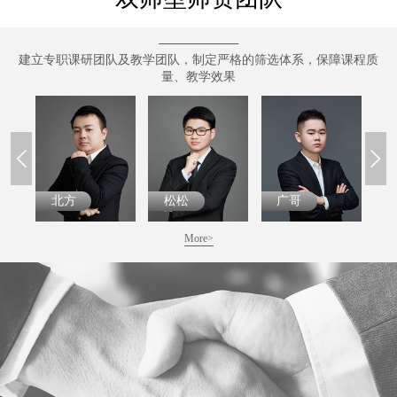
建立专职课研团队及教学团队，制定严格的筛选体系，保障课程质
量、教学效果
北方
松松
广哥
王
More>