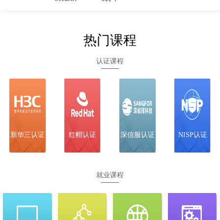
12-22
SCCE-C
全天班 面授
武汉
立即预约
+线上
热门课程
12-19
H3CIE-RS+
全天班 面授
武汉
立即预约
+线上
认证课程
12-16
H3CIE-Cloud
全天班 面授
武汉
立即预约
+线上
12-17
H3CIE-
全天班 面授
武汉
立即预约
Security
+线上
12-23
SCSE（技服/
全天班 面授
武汉
立即预约
安服）
+线上
新华三认证
红帽认证
深信服认证
NISP认证
12-22
SCCE-C
全天班 面授
武汉
立即预约
+线上
就业课程