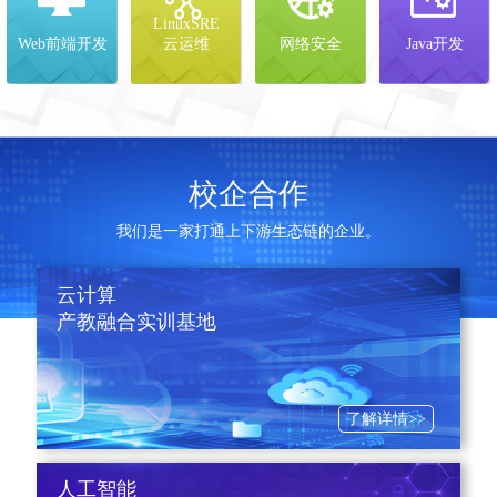
LinuxSRE
Web前端开发
云运维
网络安全
Java开发
校企合作
我们是一家打通上下游生态链的企业。
云计算
产教融合实训基地
了解详情>>
人工智能