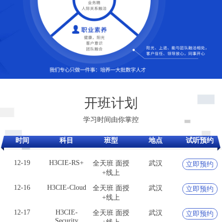
开班计划
学习时间由你掌控
12-19
H3CIE-RS+
全天班 面授
武汉
立即预约
时间
科目
班型
地点
试听预约
+线上
12-16
H3CIE-Cloud
全天班 面授
武汉
立即预约
+线上
12-17
H3CIE-
全天班 面授
武汉
立即预约
Security
+线上
12-23
SCSE（技服/
全天班 面授
武汉
立即预约
安服）
+线上